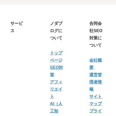
の
手
順
を
サービ
ノダブ
合同会
紹
ス
ログに
社SEO
介
！
ついて
対策に
ついて
トップ
ページ
会社概
SEO対
要
策
運営管
アフィ
理者情
リエイ
報
ト
サイト
AI（人
マップ
工知
プライ