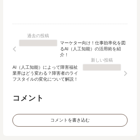
例
フ
率
を
に
ス
化
す
つ
タ
が
べ
い
イ
図
て
て
ル
れ
公
も
の
る
開
マーケター向け！仕事効率化を図
紹
変
っ
！
るAI（人工知能）の活用術を紹
介
化
て
介！
！
に
本
つ
AI（人工知能）によって障害福祉
当
業界はどう変わる？障害者のライ
い
？
フスタイルの変化について解説！
て
お
解
す
説
す
コメント
！
め
の
方
コメントを書き込む
法
と
そ