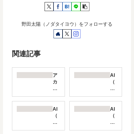
野田太陽（ノダタイヨウ）をフォローする
関連記事
ア
AI
カ
（
ウ
人
ン
工
ト
知
エ
能
AI
AI
グ
）
（
（
ゼ
に
人
人
ク
よ
工
工