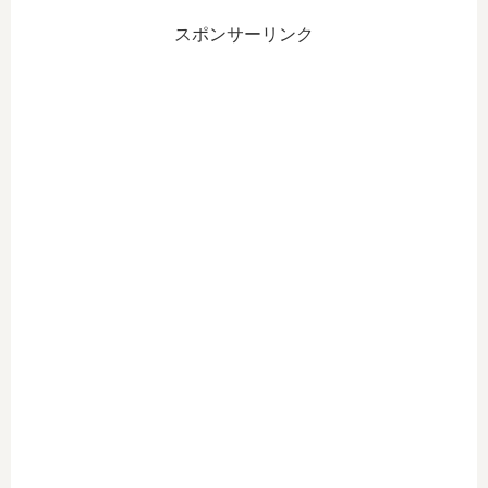
テ
っ
知
知
ィ
て
能
能
スポンサーリンク
ブ
障
）
）
の
害
を
を
仕
福
活
活
事
祉
用
用
内
業
す
し
容
界
れ
て
は
は
ば
小
？
ど
コ
説
AI
う
ピ
を
（
変
ー
書
人
わ
ラ
い
工
る
イ
て
知
？
タ
み
能
障
ー
た
）
害
の
！
の
者
仕
一
活
の
事
部
用
ラ
で
始
事
イ
効
終