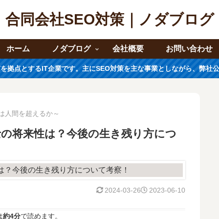
合同会社SEO対策｜ノダブログ
ホーム
ノダブログ
会社概要
お問い合わせ
市を拠点とするIT企業です。主にSEO対策を主な事業としながら、弊社
能は人間を超えるか～
士の将来性は？今後の生き残り方につ
2024-03-26
2023-06-10
は
約4分
で読めます。