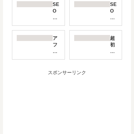
SE
SE
O
O
対
対
策
策
に
を
文
独
ア
超
字
学
フ
初
数
で
ィ
心
は
学
リ
者
関
ぶ
エ
向
係
方
イ
け
スポンサーリンク
な
法
ト
！
い
と
は
SE
！
は
オ
O
そ
？
ワ
対
の
お
コ
策
理
す
ン
の
由
す
で
教
と
め
は
科
根
の
な
書