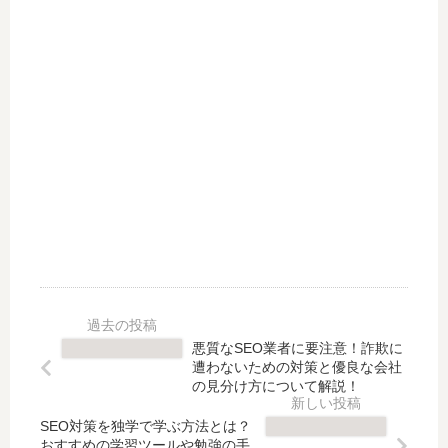
拠
学
い
【
を
習
！
全
徹
ツ
そ
16
底
ー
の
記
考
ル
理
事
察
や
由
】
！
勉
に
｜
強
つ
～
の
い
入
手
て
門
順
SE
編/
に
O
基
つ
の
礎
い
動
編/
て
向
中
解
か
級
悪質なSEO業者に要注意！詐欺に
説
ら
編/
遭わないための対策と優良な会社
！
徹
上
の見分け方について解説！
底
級
SEO対策を独学で学ぶ方法とは？
考
編
おすすめの学習ツールや勉強の手