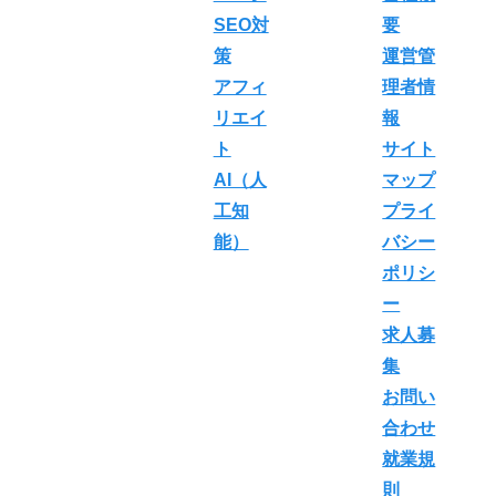
SEO対
要
策
運営管
アフィ
理者情
リエイ
報
ト
サイト
AI（人
マップ
工知
プライ
能）
バシー
ポリシ
ー
求人募
集
お問い
合わせ
就業規
則